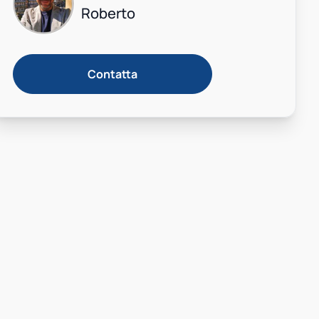
M
A
Roberto
Contatta